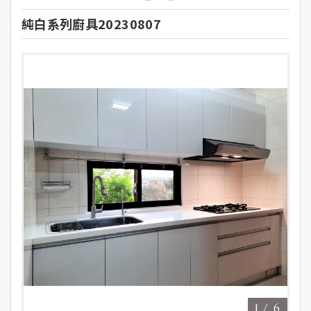
純白系列廚具20230807
1
/
6