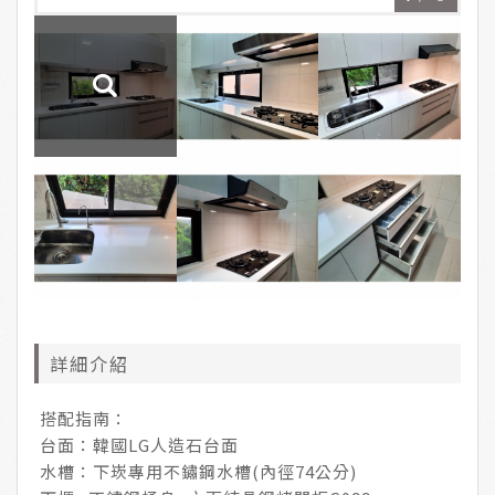
詳細介紹
搭配指南：
台面：韓國LG人造石台面
水槽：下崁專用不鏽鋼水槽(內徑74公分)