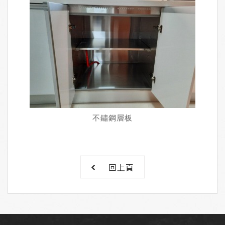
不鏽鋼層板
回上頁