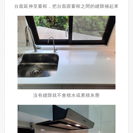
台面延伸至窗框，把台面跟窗框之間的縫隙補起來
沒有縫隙就不會積水或累積灰塵