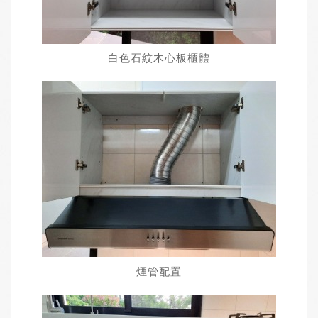
白色石紋木心板櫃體
煙管配置