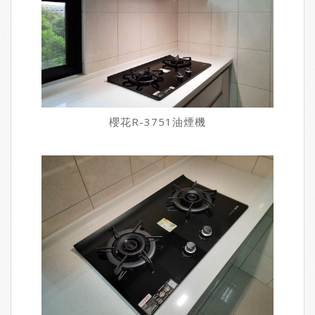
櫻花R-3751油煙機