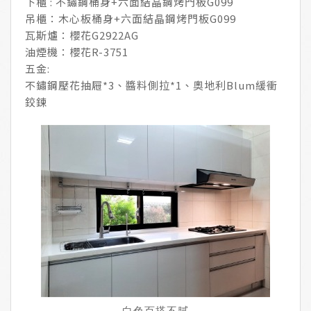
下櫃 : 不鏽鋼桶身+六面結晶鋼烤門板G099
吊櫃：木心板桶身+六面結晶鋼烤門板G099
瓦斯爐：櫻花G2922AG
油煙機：櫻花R-3751
五金:
不鏽鋼壓花抽屜*3、醬料側拉*1、奧地利Blum緩衝
鉸鍊
白色百搭不膩